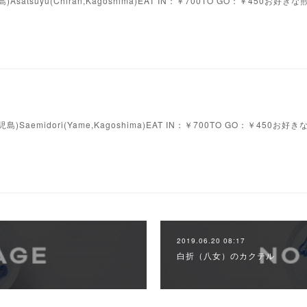
)Asatsuyu(Chiran,Kagoshima)EAT IN：￥700TO GO：￥450お
島)Saemidori(Yame,Kagoshima)EAT IN：￥700TO GO：￥450
2019.06.20 08:17
白折（八女）のカクテル