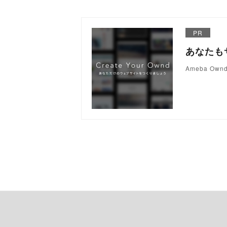
PR
あなたも
Ameba 