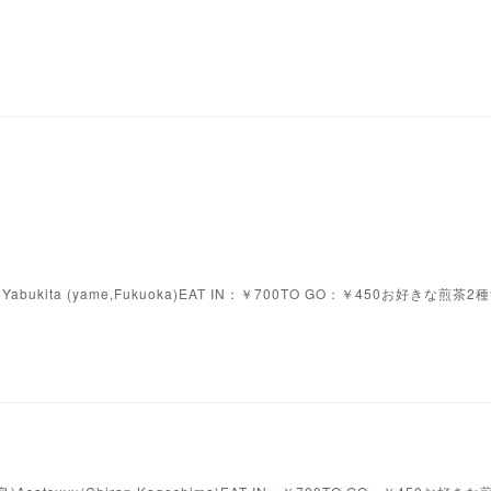
Yabukita (yame,Fukuoka)EAT IN：￥700TO GO：￥450お好きな煎茶